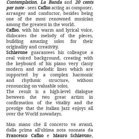
Contemplation
,
La Banda
and
20 cents
per note
-
sees
Cafiso
acting as composer,
arranger and conductor, besides being
one of the most renowned musician
among the greatest in the world.
Cafiso
, with his warm and lyrical voice,
dislocates the melody of the pieces,
building amazing solos for their
originality and creativity.
Schiavone
guarantees his colleague a
real voiced background, creating with
the keyboard of his piano very classy
modern and melodic lines which are
supported by a complex harmonic
and rhythmic structure, without
renouncing on valuable solos.
The result is a high-level dialogue
between the two great artists in
confirmation of the vitality and the
prestige that the Italian Jazz enjoys all
over the World nowadays.
Man mano che il concerto va avanti,
dalla prima all'ultima nota suonata da
Francesco Cafiso
e
Mauro Schiavon
e,