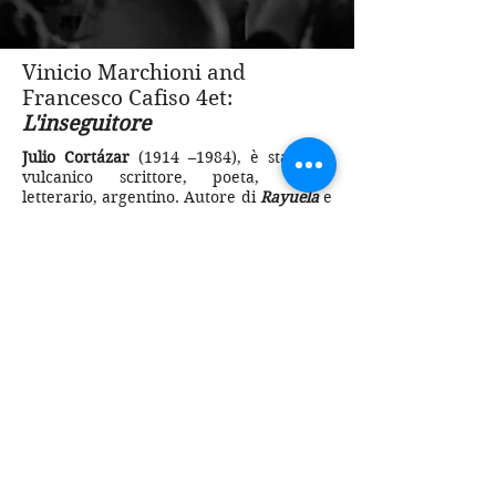
Vinicio Marchioni and
Francesco Cafiso 4et:
L'inseguitore
Julio Cortázar
(1914 –1984), è stato un
vulcanico scrittore, poeta, critico
letterario, argentino. Autore di
Rayuela
e
altri importanti libri.
Il persecutore
è il suo racconto breve più
celebre, uscito nel 1959 e dedicato a
Charlie Parker. Il testo diventa un banco
di prova per l’incontro di due grandi
personalità artistiche: la voce di
Marchioni
e il sassofono di
Cafiso
scaveranno questa storia per estrarne
un compendio di arte pura, tra musica,
vita e teatro.
Mettere mano a
Il Persecutore
(o
Inseguitore) è come entrare in un
tempio. Non solo del Jazz. Si ha a che
fare con qualcosa di mistico come i