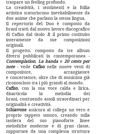
traspare un feeling profondo.
La creatività, i sentimenti e la follia
artistica scaturiscono inevitabilmente da
due anime che parlano la stessa lingua.
Il repertorio del Duo è composto da
brani tratti dal nuovo lavoro discografico
di Cafiso dal titolo
3
,
il primo costituito
interamente da sue composizioni
originali.
Il progetto, composto da tre album
diversi pubblicati in contemporanea -
Contemplation
,
La banda
e
20 cents per
note
- vede
Cafiso
nelle nuove vesti di
compositore, arrangiatore
e concertatore, oltre che di musicista già
riconosciuto tra i più grandi al mondo.
Cafiso
, con la sua voce calda e lirica,
disarticola la melodia dei
brani, costruendo assoli straordinari per
originalità e creatività.
Schiavone
assicura al collega un vero e
proprio tappeto sonoro, creando sulla
tastiera del suo pianoforte linee
melodiche moderne e di gran classe,
supportate da una complessa struttura