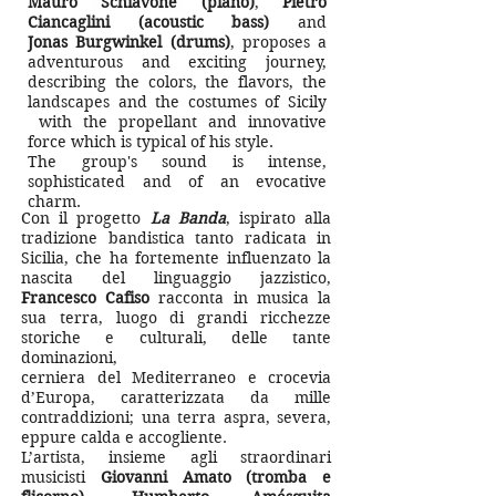
Mauro Schiavone (piano)
,
Pietro
Ciancaglini
(acoustic bass)
and
Jonas Burgwinkel (drums)
, proposes a
adventurous and exciting
journey,
describing the colors, the flavors, the
landscapes and the costumes of Sicily
with the propellant and innovative
force which is typical of his style.
The group's sound is intense,
sophisticated and of an evocative
charm.
Con il progetto
La Banda
, ispirato alla
tradizione bandistica tanto radicata in
Sicilia, che ha fortemente influenzato la
nascita del linguaggio jazzistico,
Francesco Cafiso
racconta in musica la
sua terra, luogo di grandi ricchezze
storiche e culturali, delle tante
dominazioni,
cerniera del Mediterraneo e crocevia
d’Europa, caratterizzata da mille
contraddizioni; una terra aspra, severa,
eppure calda e accogliente.
L’artista, insieme agli straordinari
musicisti
Giovanni Amato (tromba e